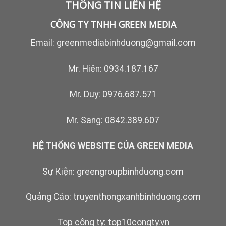
THÔNG TIN LIÊN HỆ
CÔNG TY TNHH GREEN MEDIA
Email:
greenmediabinhduong@gmail.com
Mr. Hiên:
0934.187.167
Mr. Duy:
0976.687.571
Mr. Sang:
0842.389.607
HỆ THỐNG WEBSITE CỦA GREEN MEDIA
Sự Kiện:
greengroupbinhduong.com
Quảng Cáo:
truyenthongxanhbinhduong.com
Top công ty:
top10congty.vn